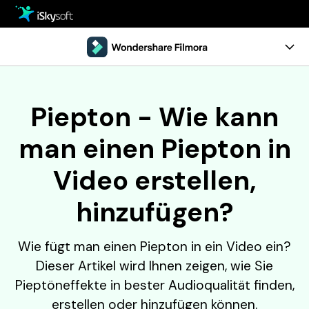
Multimedia
Office
Multimedia
Übersicht
Piepton - Wie kann
Dienstprogramm
Office
Tutorials
man einen Piepton in
Design
Dienstprogramm
Referenz
Video erstellen,
Download
Design
Kostenlos Testen
Jetzt Kaufen
hinzufügen?
Store
Support
Wie fügt man einen Piepton in ein Video ein?
Dieser Artikel wird Ihnen zeigen, wie Sie
Pieptöneffekte in bester Audioqualität finden,
erstellen oder hinzufügen können.