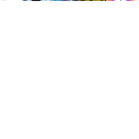
Fazit
Jetzt, da Sie wissen, wie Sie Flüche und Schimpfwörter aus Ihrem
Video entfernen können, können Sie Ihre sauberen Videos mit allen
teilen und auf Ihren Social Media-Seiten veröffentlichen, ohne Ihr
Ansehen zu gefährden.