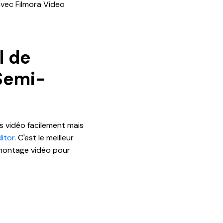
avec Filmora Video
l de
Semi-
s vidéo facilement mais
itor
. C'est le meilleur
 montage vidéo pour