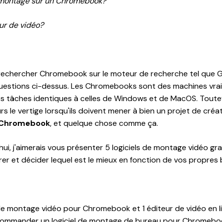
 montage sur un Chromebook?
ur de vidéo?
 rechercher Chromebook sur le moteur de recherche tel que 
questions ci-dessus. Les Chromebooks sont des machines vrai
es tâches identiques à celles de Windows et de MacOS. Toutefo
 le vertige lorsqu'ils doivent mener à bien un projet de créa
r Chromebook
, et quelque chose comme ça.
'hui, j'aimerais vous présenter 5 logiciels de montage vidéo g
r et décider lequel est le mieux en fonction de vos propres 
s de montage vidéo pour Chromebook et 1 éditeur de vidéo en l
ecommander un logiciel de montage de bureau pour Chromeboo