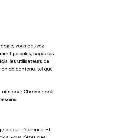
Google, vous pouvez
ment géniales, capables
is, les utilisateurs de
tion de contenu, tel que
ratuits pour Chromebook.
besoins.
igne pour référence. Et
k si vous n'êtes pas