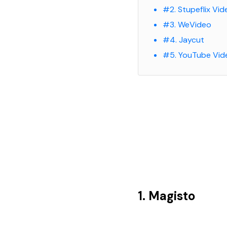
#2. Stupeflix Vi
#3. WeVideo
#4. Jaycut
#5. YouTube Vid
1. Magisto