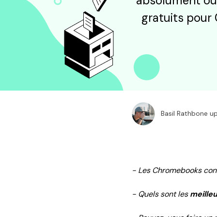
absolument oui.
gratuits pour
Basil Rathbone u
- Les Chromebooks conv
- Quels sont les
meille