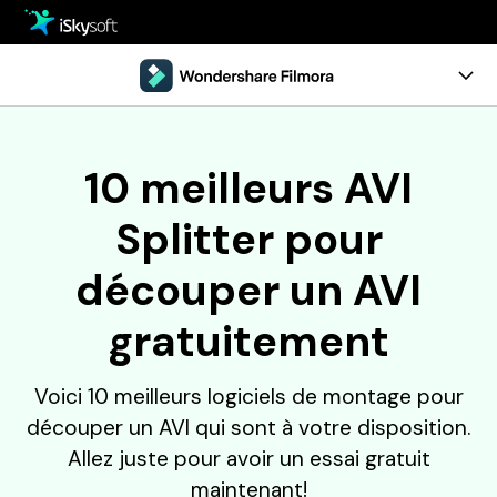
Multimédia
Office
Multimédia
Aperçu
10 meilleurs AVI
Utilitaire
Office
Guide
Splitter pour
Conception
Utilitaire
Configuration requise
découper un AVI
Téléchargement
Conception
ESSAI GRATUIT
ACHETER
gratuitement
Boutique
Support
Voici 10 meilleurs logiciels de montage pour
découper un AVI qui sont à votre disposition.
Allez juste pour avoir un essai gratuit
maintenant!