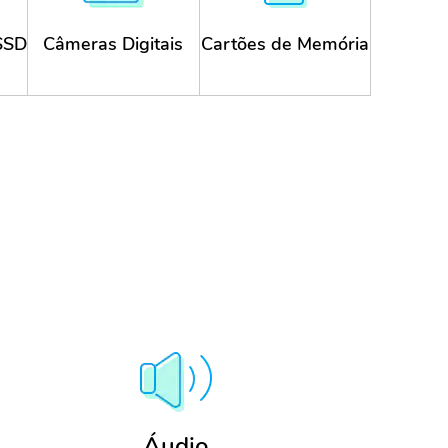
 SSD
Câmeras Digitais
Cartões de Memória
Canon,
Cartões SD, CF,
,
Panasonic, Sony,
XD, MMC e
Nikon, Olympus,
cartões SDHC de
Samsung, Pentax,
todas as marcas.
Fujifilm, etc.
Áudio