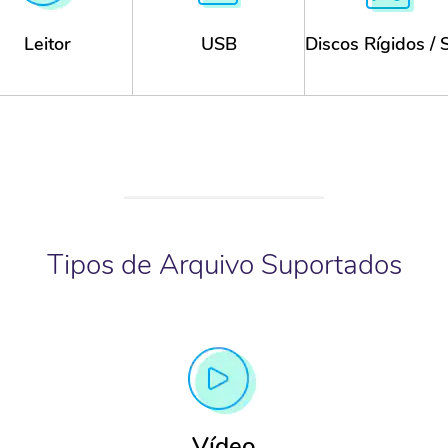
Leitor
USB
Discos Rígidos /
iPod (Nano,
Pens USB de
Western Digital,
assic, Shuffle) e
diferentes marcas,
Seagate, Toshiba
leitores MP3 e
incluindo
Maxtor, Iomega,
MP4
Transcend,
Rocster, etc.
Sandisk,
Kingston, Corsair,
Sony, etc.
Tipos de Arquivo Suportados
Vídeo