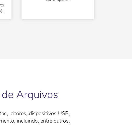
nto
perdidos d
).
externos 
 de Arquivos
, leitores, dispositivos USB,
ento, incluindo, entre outros,