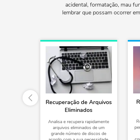
acidental, formatação, mau fu
lembrar que possam ocorrer em v
R
Avançada
Recuperação de Arquivos
os
Eliminados
R
da de vídeos
Analisa e recupera rapidamente
pe
judá-lo a
arquivos eliminados de um
esclando os
grande número de discos de
co
vídeo.
acordo com a sua necessidade,