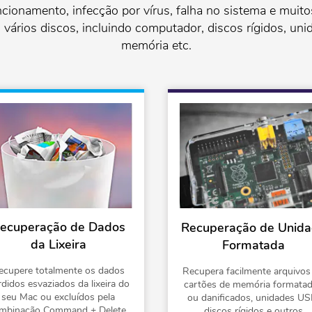
ncionamento, infecção por vírus, falha no sistema e muit
ários discos, incluindo computador, discos rígidos, uni
memória etc.
ecuperação de Dados
Recuperação de Unid
da Lixeira
Formatada
ecupere totalmente os dados
Recupera facilmente arquivos
rdidos esvaziados da lixeira do
cartões de memória formata
seu Mac ou excluídos pela
ou danificados, unidades US
mbinação Command + Delete.
discos rígidos e outros