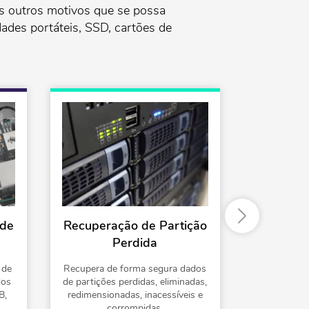
os outros motivos que se possa
dades portáteis, SSD, cartões de
ade
Recuperação de Partição
Recuper
Perdida
de Dispo
 de
Recupera de forma segura dados
Independent
dos
de partições perdidas, eliminadas,
perda dos 
B,
redimensionadas, inacessíveis e
externo, 
corrompidas.
melhor form