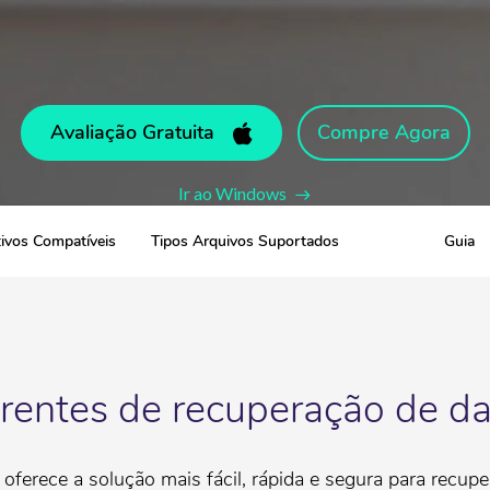
Avaliação Gratuita
Compre Agora
Ir ao Windows
tivos Compatíveis
Tipos Arquivos Suportados
Guia
erentes de recuperação de d
oferece a solução mais fácil, rápida e segura para recup