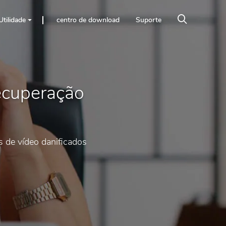
Utilidade
centro de download
Suporte
ecuperação
 de vídeo danificados