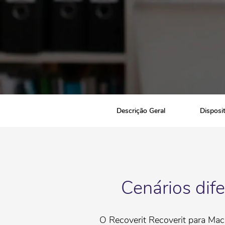
Descrição Geral
Disposi
Cenários dif
O Recoverit Recoverit para Mac 