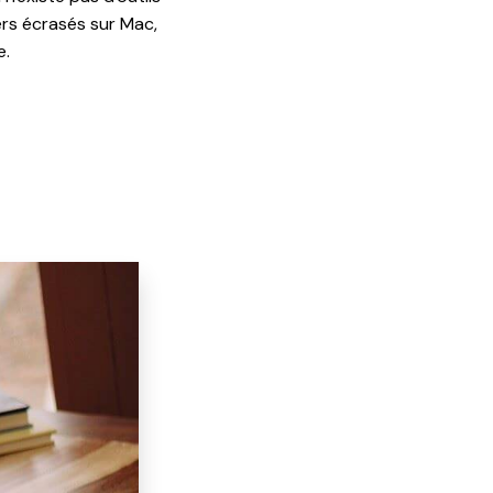
ers écrasés sur Mac,
e.