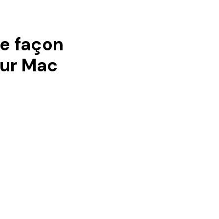
re façon
sur Mac