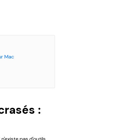
sur Mac
crasés :
n'existe pas d'outils