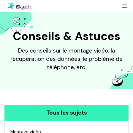
Multimédia
Conseils & Astuces
Office
Multimédia
Utilitaire
Office
Des conseils sur le montage vidéo, la
récupération des données, le problème de
Conception
Utilitaire
téléphone, etc.
Téléchargement
Conception
Boutique
Support
Tous les sujets
Montage vidéo