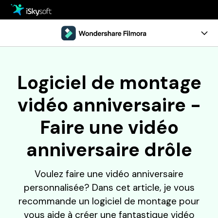
Multimédia
Office
Multimédia
Aperçu
Logiciel de montage
Utilitaire
Office
Guide
vidéo anniversaire -
Conception
Utilitaire
Configuration requise
Faire une vidéo
Téléchargement
Conception
ESSAI GRATUIT
ACHETER
anniversaire drôle
Boutique
Support
Voulez faire une vidéo anniversaire
personnalisée? Dans cet article, je vous
recommande un logiciel de montage pour
vous aide à créer une fantastique vidéo