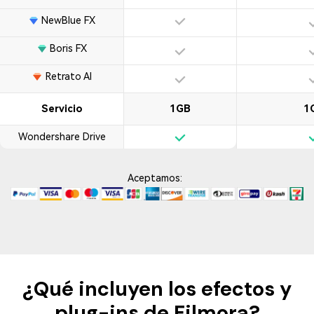
NewBlue FX
Boris FX
Retrato AI
Servicio
1GB
1
Wondershare Drive
Aceptamos:
¿Qué incluyen los efectos y
plug-ins de Filmora?