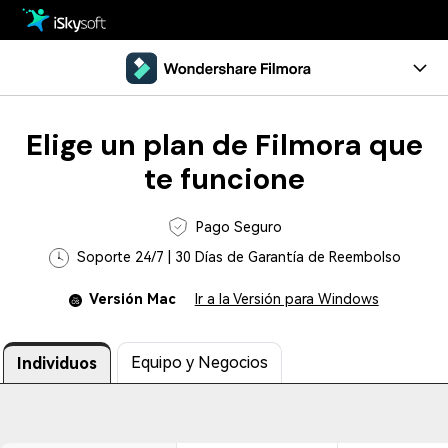
Multimedia
Oficina
Multimedia
Visión General
Elige un plan de Filmora que
Utilidad
Oficina
Guía
te funcione
Diseño
Utilidad
Referencia
Pago Seguro
Centro de Descarga
Soporte 24/7 | 30 Días de Garantía de Reembolso
Diseño
Comentarios
Versión Mac
Ir a la Versión para Windows
Tienda
Recursos
Soporte
Programa de Edición de Video
Equipo y Negocios
Individuos
Pruébalo Gratis
Comprar
• Mejores Editores de Video
• Editar Videos en Windows