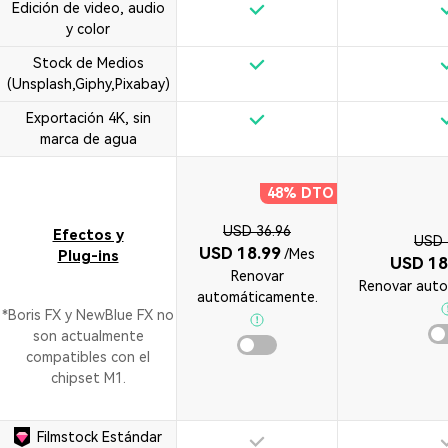
Edición de video, audio
• TikTok Video
y color
• Instagram Video
Stock de Medios
• Facebook Video
(Unsplash,Giphy,Pixabay)
Exportación 4K, sin
Más Recursos
marca de agua
48% DTO
USD 36.96
Efectos y
USD 
USD 18.99
/Mes
Plug-ins
USD 18
Renovar
Renovar auto
automáticamente.
*Boris FX y NewBlue FX no
son actualmente
compatibles con el
chipset M1.
Filmstock Estándar