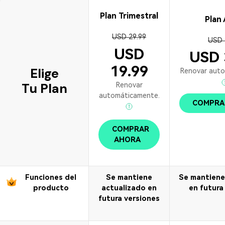
• Editar Videos en Mac
• Editar Videos con Móviles
Plan Trimestral
Plan 
USD 29.99
Edición Básica
USD 
USD
USD 
• Mejorar Videos
19.99
• Efectos Especiales
Elige
Renovar auto
• Combinar Videos
Tu Plan
Renovar
automáticamente.
• Cortar Videos
COMPRA
Edición Creativa
COMPRAR
• Crear Video de Viaje
AHORA
• Cambiar Cara
• Crear Memes
Funciones del
Se mantiene
Se mantiene
• Añadir Emojis
producto
actualizado en
en futura
futura versiones
Videos de Redes Sociales
• Youtube Video