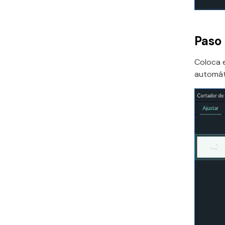
Paso 
Coloca e
automáti