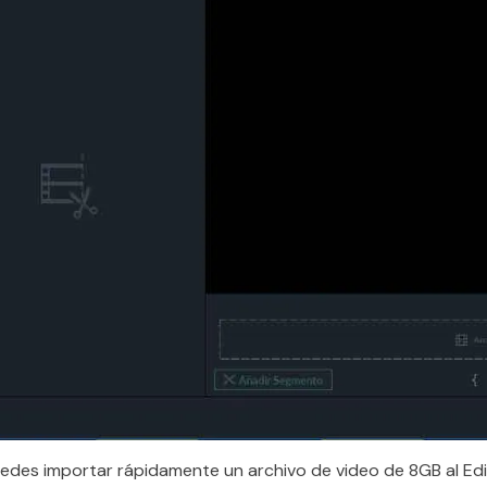
edes importar rápidamente un archivo de video de 8GB al Edi