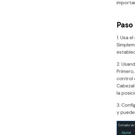
importar
Paso 
1. Usa e
Simpleme
establec
2. Usand
Primero,
control 
Cabezal 
la posic
3. Confi
y puedes