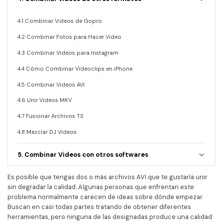
• TikTok Video
• Instagram Video
4.1 Combinar Videos de Gopro
• Facebook Video
4.2 Combinar Fotos para Hacer Video
4.3 Combinar Videos para Instagram
Más Recursos
4.4 Cómo Combinar Videoclips en iPhone
4.5 Combinar Videos AVI
4.6 Unir Videos MKV
4.7 Fusionar Archivos TS
4.8 Mezclar DJ Videos
5. Combinar Videos con otros softwares
Es posible que tengas dos o más archivos AVI que te gustaría unir
sin degradar la calidad. Algunas personas que enfrentan este
problema normalmente carecen de ideas sobre dónde empezar.
Buscan en casi todas partes tratando de obtener diferentes
herramientas, pero ninguna de las designadas produce una calidad