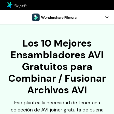
Multimedia
Oficina
Multimedia
Visión General
Los 10 Mejores
Utilidad
Oficina
Guía
Ensambladores AVI
Diseño
Utilidad
Referencia
Gratuitos para
Centro de Descarga
Diseño
Comentarios
Combinar / Fusionar
Tienda
Recursos
Archivos AVI
Soporte
Programa de Edición de Video
Pruébalo Gratis
Comprar
• Mejores Editores de Video
Eso plantea la necesidad de tener una
• Editar Videos en Windows
colección de AVI joiner gratuita de buena