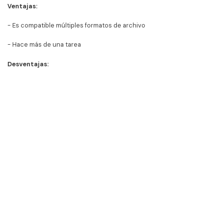
Ventajas:
- Es compatible múltiples formatos de archivo
- Hace más de una tarea
Desventajas:
- Tarda mucho en cargar los videos
Conoce más de AVS Video Editor >>