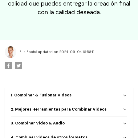
• Editar Videos en Mac
calidad que puedes entregar la creación final
• Editar Videos con Móviles
con la calidad deseada.
Edición Básica
• Mejorar Videos
• Efectos Especiales
• Combinar Videos
Ella Baché updated on 2024-09-04 16:58:11
• Cortar Videos
Edición Creativa
• Crear Video de Viaje
• Cambiar Cara
1. Combinar & Fusionar Videos
• Crear Memes
2. Mejores Herramientas para Combinar Videos
• Añadir Emojis
3. Combinar Video & Audio
Videos de Redes Sociales
• Youtube Video
4. Combinar videos de otros formatos