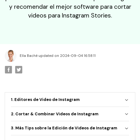
• Editar Videos en Mac
y recomendar el mejor software para cortar
• Editar Videos con Móviles
videos para Instagram Stories.
Edición Básica
• Mejorar Videos
• Efectos Especiales
• Combinar Videos
Ella Baché updated on 2024-09-04 16:58:11
• Cortar Videos
Edición Creativa
• Crear Video de Viaje
• Cambiar Cara
1. Editores de Video de Instagram
• Crear Memes
• Añadir Emojis
2. Cortar & Combinar Videos de Instagram
Videos de Redes Sociales
3. Más Tips sobre la Edición de Videos de Instagram
• Youtube Video