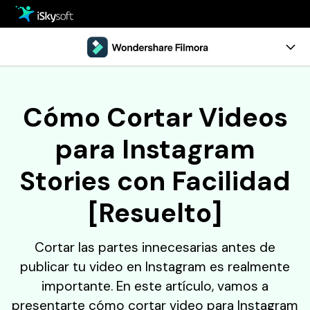
Multimedia
Oficina
Multimedia
Visión General
Cómo Cortar Videos
Utilidad
Oficina
Guía
para Instagram
Diseño
Utilidad
Referencia
Stories con Facilidad
Centro de Descarga
Diseño
Comentarios
[Resuelto]
Tienda
Recursos
Soporte
Cortar las partes innecesarias antes de
Programa de Edición de Video
Pruébalo Gratis
Comprar
publicar tu video en Instagram es realmente
• Mejores Editores de Video
importante. En este artículo, vamos a
• Editar Videos en Windows
presentarte cómo cortar video para Instagram