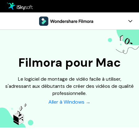
Multimédia
Office
Multimédia
Aperçu
Utilitaire
Office
Guide
Filmora pour Mac
Conception
Utilitaire
Configuration requise
Téléchargement
Le logiciel de montage de vidéo facile à utiliser,
Conception
ESSAI GRATUIT
ACHETER
s'adressant aux débutants de créer des vidéos de qualité
professionnelle.
Boutique
Aller à Windows →
Support