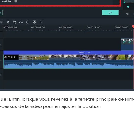
ue:
Enfin, lorsque vous revenez à la fenêtre principale de Film
-dessus de la vidéo pour en ajuster la position.