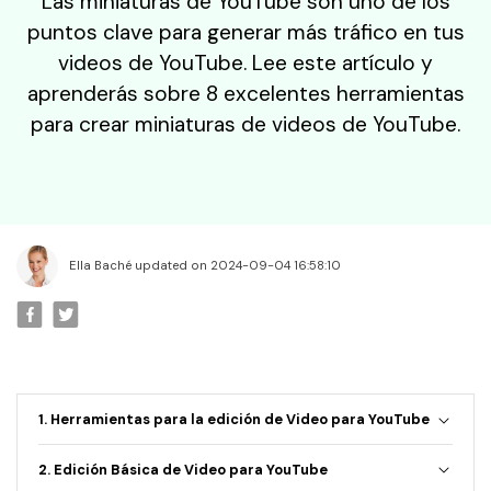
Las miniaturas de YouTube son uno de los
• Editar Videos en Mac
puntos clave para generar más tráfico en tus
• Editar Videos con Móviles
videos de YouTube. Lee este artículo y
Edición Básica
aprenderás sobre 8 excelentes herramientas
• Mejorar Videos
para crear miniaturas de videos de YouTube.
• Efectos Especiales
• Combinar Videos
• Cortar Videos
Edición Creativa
Ella Baché updated on 2024-09-04 16:58:10
• Crear Video de Viaje
• Cambiar Cara
• Crear Memes
• Añadir Emojis
1. Herramientas para la edición de Video para YouTube
Videos de Redes Sociales
2. Edición Básica de Video para YouTube
• Youtube Video