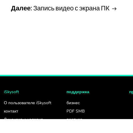
Далее:
Запись видео с экрана ПК
iSkysoft
поддержка
п
О пользователе iSkysoft
бизнес
контакт
PDF SMB
Лицензия и условия
партнер
Конфиденциальность
Как e