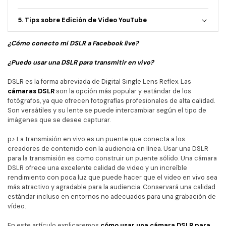
• TikTok Video
5. Tips sobre Edición de Video YouTube
• Instagram Video
• Facebook Video
¿Cómo conecto mi DSLR a Facebook live?
¿Puedo usar una DSLR para transmitir en vivo?
Más Recursos
DSLR es la forma abreviada de Digital Single Lens Reflex. Las
cámaras DSLR
son la opción más popular y estándar de los
fotógrafos, ya que ofrecen fotografías profesionales de alta calidad.
Son versátiles y su lente se puede intercambiar según el tipo de
imágenes que se desee capturar.
p> La transmisión en vivo es un puente que conecta a los
creadores de contenido con la audiencia en línea. Usar una DSLR
para la transmisión es como construir un puente sólido. Una cámara
DSLR ofrece una excelente calidad de video y un increíble
rendimiento con poca luz que puede hacer que el video en vivo sea
más atractivo y agradable para la audiencia. Conservará una calidad
estándar incluso en entornos no adecuados para una grabación de
vídeo.
En este artículo explicaremos
cómo usar una cámara DSLR para