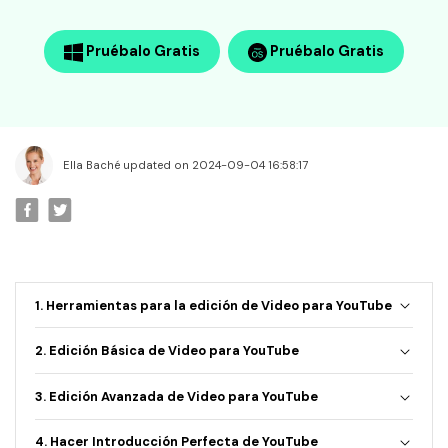
• Editar Videos en Mac
• Editar Videos con Móviles
Pruébalo Gratis
Pruébalo Gratis
Edición Básica
• Mejorar Videos
• Efectos Especiales
• Combinar Videos
Ella Baché updated on 2024-09-04 16:58:17
• Cortar Videos
Edición Creativa
• Crear Video de Viaje
• Cambiar Cara
1. Herramientas para la edición de Video para YouTube
• Crear Memes
2. Edición Básica de Video para YouTube
• Añadir Emojis
3. Edición Avanzada de Video para YouTube
Videos de Redes Sociales
• Youtube Video
4. Hacer Introducción Perfecta de YouTube