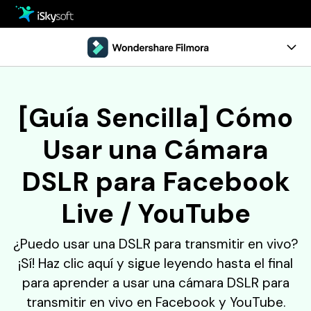
Multimedia
Oficina
Multimedia
Visión General
[Guía Sencilla] Cómo
Utilidad
Oficina
Guía
Usar una Cámara
Diseño
Utilidad
Referencia
DSLR para Facebook
Centro de Descarga
Diseño
Comentarios
Live / YouTube
Tienda
Recursos
¿Puedo usar una DSLR para transmitir en vivo?
Soporte
Programa de Edición de Video
Pruébalo Gratis
Comprar
¡Sí! Haz clic aquí y sigue leyendo hasta el final
• Mejores Editores de Video
para aprender a usar una cámara DSLR para
• Editar Videos en Windows
transmitir en vivo en Facebook y YouTube.