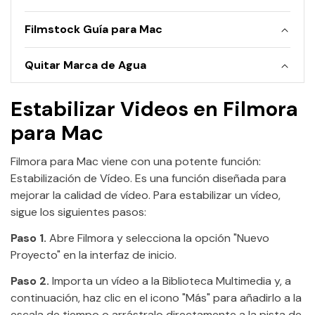
• Youtube Video
Filmstock Guía para Mac
• TikTok Video
• Instagram Video
Quitar Marca de Agua
• Facebook Video
Estabilizar Videos en Filmora
Más Recursos
para Mac
Filmora para Mac viene con una potente función:
Estabilización de Vídeo. Es una función diseñada para
mejorar la calidad de vídeo. Para estabilizar un vídeo,
sigue los siguientes pasos:
Paso 1.
Abre Filmora y selecciona la opción "Nuevo
Proyecto" en la interfaz de inicio.
Paso 2.
Importa un vídeo a la Biblioteca Multimedia y, a
continuación, haz clic en el icono "Más" para añadirlo a la
escala de tiempo o arrástralo directamente a la pista de