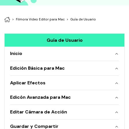
• Editar Videos en Mac
• Editar Videos con Móviles
Filmora Video Editor para Mac
Guía de Usuario
Edición Básica
• Mejorar Videos
Guía de Usuario
• Efectos Especiales
• Combinar Videos
Inicio
• Cortar Videos
Edición Básica para Mac
Edición Creativa
Aplicar Efectos
• Crear Video de Viaje
• Cambiar Cara
Edicón Avanzada para Mac
• Crear Memes
Editar Cámara de Acción
• Añadir Emojis
Guardar y Compartir
Videos de Redes Sociales