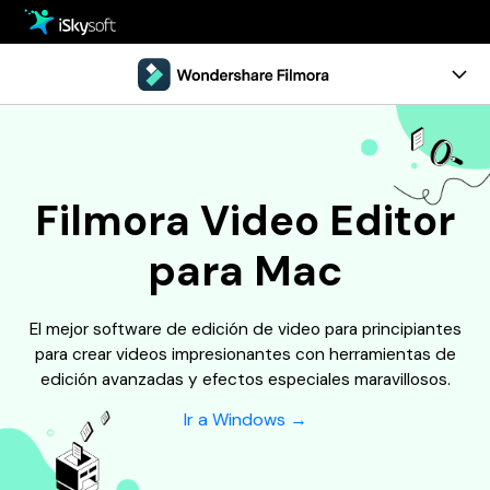
Multimedia
Oficina
Multimedia
Visión General
Utilidad
Oficina
Guía
Filmora Video Editor
Diseño
Utilidad
Referencia
para Mac
Centro de Descarga
Diseño
Comentarios
El mejor software de edición de video para principiantes
Tienda
Recursos
para crear videos impresionantes con herramientas de
edición avanzadas y efectos especiales maravillosos.
Soporte
Programa de Edición de Video
Pruébalo Gratis
Comprar
Ir a Windows →
• Mejores Editores de Video
• Editar Videos en Windows