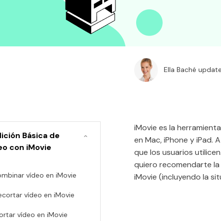
Ella Baché updat
iMovie es la herramient
dición Básica de
en Mac, iPhone y iPad. 
eo con iMovie
que los usuarios utilice
quiero recomendarte la 
Combinar vídeo en iMovie
iMovie (incluyendo la si
Recortar vídeo en iMovie
Cortar vídeo en iMovie