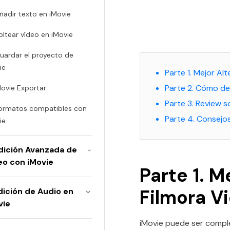
Añadir texto en iMovie
Voltear vídeo en iMovie
Guardar el proyecto de
ie
Parte 1. Mejor A
Parte 2. Cómo de
iMovie Exportar
Parte 3. Review s
Formatos compatibles con
Parte 4. Consejo
ie
Edición Avanzada de
eo con iMovie
Parte 1. M
Filmora V
Edición de Audio en
vie
iMovie puede ser complej