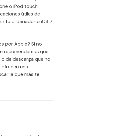
hone o iPod touch
caciones útiles de
 en tu ordenador o iOS 7
os por Apple? Si no
no te recomendamos que
es o de descarga que no
e ofrecen una
uscar la que más te