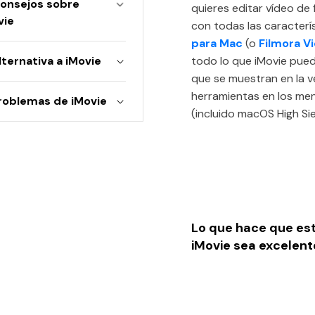
Consejos sobre
quieres editar vídeo de 
vie
con todas las caracterí
para Mac
(o
Filmora V
lternativa a iMovie
todo lo que iMovie puede
que se muestran en la v
herramientas en los men
Problemas de iMovie
(incluido macOS High Sie
Lo que hace que est
iMovie sea excelent